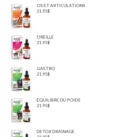
OS ET ARTICULATIONS
21.95$
OREILLE
21.95$
GASTRO
21.95$
ÉQUILIBRE DU POIDS
21.95$
DETOX DRAINAGE
21.95$