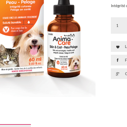
Intégrité
L
F
G