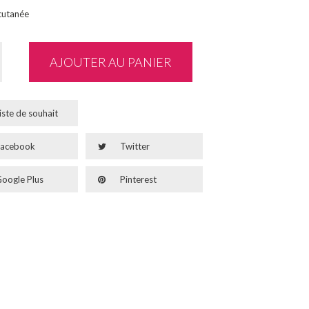
 cutanée
AJOUTER AU PANIER
iste de souhait
acebook
Twitter
oogle Plus
Pinterest