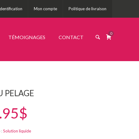
Identification
Mon compte
Politique de livraison
0
TÉMOIGNAGES
CONTACT
U PELAGE
.95$
 :
Solution liquide