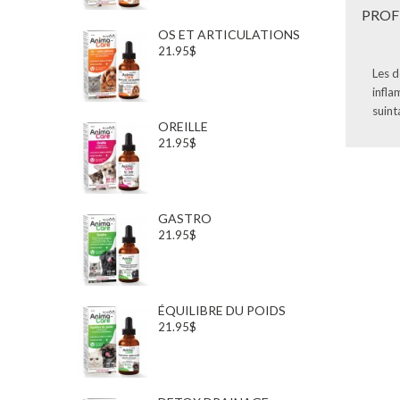
PROF
OS ET ARTICULATIONS
21.95$
Les d
infla
suint
OREILLE
21.95$
GASTRO
21.95$
ÉQUILIBRE DU POIDS
21.95$