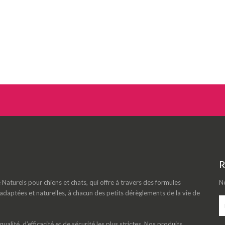
R
aturels pour chiens et chats, qui offre à travers des formules
Ne
daptées et naturelles, à chacun des petits dérèglements de la vie de
lité, d’efficacité et de sécurité les plus strictes. Nos produits