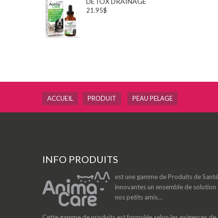
DETOX DRAINAGE
21.95$
ACCUEIL
PRODUIT
PEAU PELAGE
INFO PRODUITS
est une gamme de Produits de Santé N
innovantes un ensemble de solution a
nos petits amis…
Cette gamme de produits est formulée selon les exigences de qua