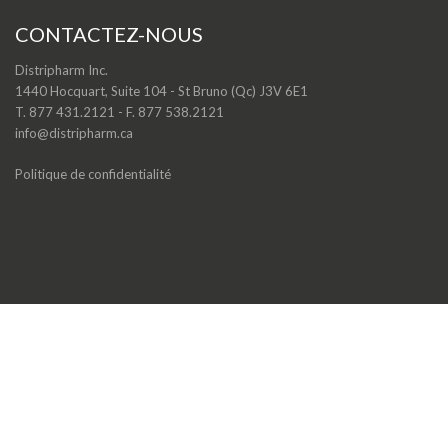
CONTACTEZ-NOUS
Distripharm Inc.
1440 Hocquart, Suite 104 - St Bruno (Qc) J3V 6E1
T. 877 431.2121 - F. 877 538.2121
info@distripharm.ca
Politique de confidentialité