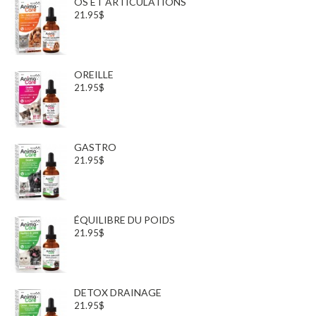
OS ET ARTICULATIONS
21.95$
OREILLE
21.95$
GASTRO
21.95$
ÉQUILIBRE DU POIDS
21.95$
DETOX DRAINAGE
21.95$